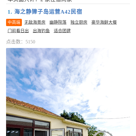
1.
海之静獐子岛运营A42民宿
中高端
无敌海景房
幽静院落
独立厨房
豪华海鲜大餐
门前看日出
出海钓鱼
适合团建
点击数：5150