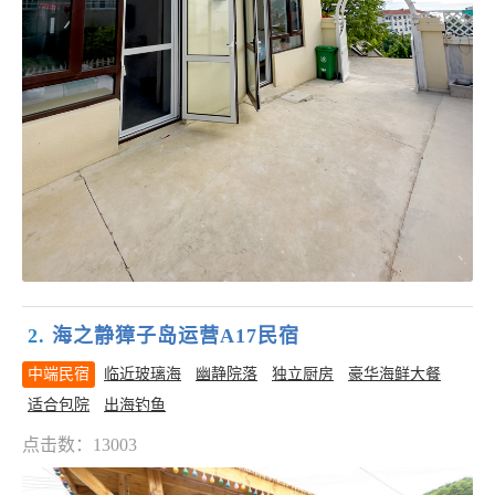
2.
海之静獐子岛运营A17民宿
中端民宿
临近玻璃海
幽静院落
独立厨房
豪华海鲜大餐
适合包院
出海钓鱼
点击数：13003